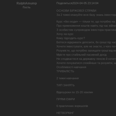
Поделиться
2024-04-05 23:14:04
RalphAmump
Гость
ОСНОВИ БІРЖОВОЇ СПРАВИ
За 2 тижні опануйте всю базу знань інвестора
Курс «без води» — тільки те, що потрібно на 
Про примноження коштів навіть під час війни т
З особистим супроводом інвестора-практика 
Хочу на курс
Кому підходить курс?
Боїтеся відкривати депозити, бо гроші під ч
Хочете інвестувати, але не знаєте, з чого по
Розумієте, що потрібно захищати гроші від ве
Мрієте про стабільний пасивний дохід
Не сподіваєтеся на державну пенсію й хочет
Хочете почуватися спокійніше та розуміти, щ
Особливості навчання
ТРИВАЛІСТЬ
2 тижні навчання
ТИП ЗАНЯТЬ
Відеоуроки по 15-20 хвилин
ПРЯМІ ЕФІРИ
6 практичних воркшопів
НЕТВОРКІНГ