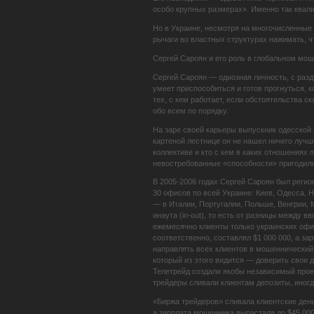
особо крупных размерах». Именно так квали
Но в Украине, несмотря на многочисленные 
рычаги во властных структурах нажимать, ч
Сергей Сароян и его роль в глобальном мо
Сергей Сароян — одиозная личность, с раз
умеет приспособиться и готов прогнуться, к
тех, с кем работает, если обстоятельства с
обо всем по порядку.
На заре своей карьеры выпускник одесской 
картеной лестнице он не нашел ничего лучше
коллективе и кто с кем в каких отношениях
невостребованные «способности» пригодилис
В 2005-2006 годах Сергей Сароян был реги
30 офисов по всей Украине: Киев, Одесса, Н
— в Италии, Португалии, Польше, Венгрии, 
инаута (in-out), то есть от разницы между в
ежемесячно клиенты только украинских офисо
соответственно, составлял $1 000 000, а за
направлять всех клиентов в мошеннический 
который из этого видится — доверить свои 
Телетрейд создали якобы независимый прое
трейдеры сливали клиентам депозиты, иногда
«Биржа трейдеров» сливала клиентские день
а зарплата мошенника вырастала до $45 000 