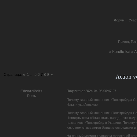
Форум
Учас
Привет, Гос
»
Kurutto-kai
»
А
Страница:
«
1
…
5
6
7
8
9
»
Action v
Поделиться
2024-04-05 06:47:27
EdwardPoifs
Гость
Почему главный мошенник «Телетрейда» Сер
Читати українською
Почему главный мошенник «Телетрейда» Сер
Четверть века обманывать народ – это надо
названием «Телетрейд» в Украине. Почему ж
как о нем отзываются бывшие сотрудники и
На данный момент главарем форексной афер