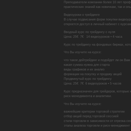
Преподаватели компании более 10 лет проф
практических знаний как новичкам, так и о
Видеоуроки о трейдинге
В случае подвисания форм покупки видеоуро
откроется доступ в личный кабинет с курса
Вводный курс по трейдингу с нуля
Цена: 25€ 7€ 14 видеоуроков • 4 часа
Курс по трейдингу на фондовых биржах, кот
Что Вы изучите на курсе:
что такое дейтрейдинг и подойдет ли он Вам
какая сумма нужна для старта
виды графиков и их анализ
формации на покупку и продажу акций
Продвинутый курс по трейдингу
Цена: 25€ 7€ 6 видеоуроков • 5 часов
Курс предназначен для трейдеров, которые 
риск-менеджмента и аналитики.
Что Вы изучите на курсе:
важнейшие критерии торговой стратегии
отбор акций перед торговой сессией
стили торговли в зависимости от отрезка се
этапы анализа торговли и риск-менеджмент