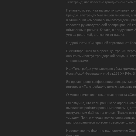
Телетрейд: что известно грандиозном схема
Печально известная на многих континентах
бренд «Телетрейд» был лишен лицензии, а т
в отношении компании были возбуждены угол
касается руководства сей распрекрасной к
объявлены в розыск. Кстати, в следующем 2
уже за решеткой, в отличии от наших…
Подробности «Синхронной торговли» от Тел
В сентябре 2020-го в пресс-центре «Интерф
событиями вокруг трейдерской банды «Теле
мошенниками.
На «Телетрейд» уже заведено уйма криминал
Российской Федерации (ч.4 ст.159 УК РФ). В
Во время пресс-конференции спикеры заявил
интересы «Телетрейда» с целью «закрыть 
О мошеннических схематозах проекта «Синхр
Он озвучил, что если раньше за аферы комп
выполняют роботизированные системы, кото
виртуальным баблом на счетах. Только вот 
«зраде». По итогу люди теряют свои деньги,
распространилась по всему земному шару: «Sy
Невероятно, но факт: по распоряжению Серг
болоте»