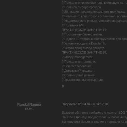
? Психологические факторы влияющие на тр
? Правила выбора брокера.
? 20 правил профессионального треи?дера.
? Регламент, клиентское соглашение, полити
? Уведомление о рисках, условия ввода/выв
? Политика AML.
ПРАКТИЧЕСКОЕ ЗАНЯТИЕ 14:
? Построение бизнес плана.
? Подбор 10 торговых инструментов для сво
? Условия продукта Double Hit.
? Услуга ввод-вывод средств.
ПРАКТИЧЕСКОЕ ЗАНЯТИЕ 15:
? Money management.
? Психология торговли.
? Реинвестирование.
? Денежныи? квадрант.
? Совмещение рынков.
? Корреляция валютных пар.
0
Поделиться
2024-04-06 04:12:10
RandallNagma
Гость
Базовое обучение трейдингу с нуля от SDG 
На этой странице предоставлены базовые к
вы получите базовые знания о торговле на 