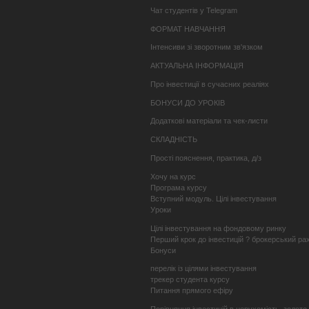
Чат студентів у Telegram
ФОРМАТ НАВЧАННЯ
Інтенсиви зі зворотним зв'язком
АКТУАЛЬНА ІНФОРМАЦІЯ
Про інвестиції в сучасних реаліях
БОНУСИ ДО УРОКІВ
Додаткові матеріали та чек-листи
СКЛАДНІСТЬ
Прості пояснення, практика, д/з
Хочу на курс
Програма курсу
Вступний модуль. Цілі інвестування
Уроки
Цілі інвестування на фондовому ринку
Перший крок до інвестицій ? брокерський ра
Бонуси
перелік із цілями інвестування
трекер студента курсу
Питання прямого ефіру