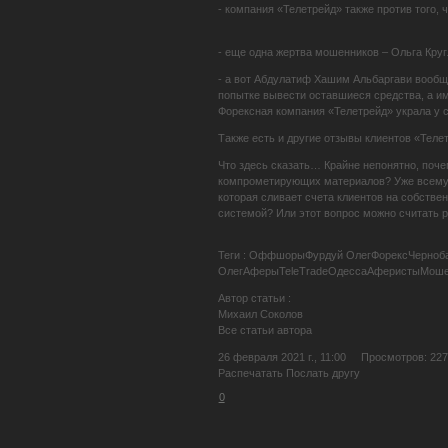
- компания «Телетрейд» также против того,
- еще одна жертва мошенников – Ольга Кру
- а вот Абдулатиф Хашим Альбаргави вообще
попытке вывести оставшиеся средства, а им
Форексная компания «Телетрейд» украла у с
Также есть и другие отзывы клиентов «Теле
Что здесь сказать… Крайне непонятно, поче
компрометирующих материалов? Уже всему м
которая сливает счета клиентов на собстве
системой? Или этот вопрос можно считать 
Теги : ОффшорыФурдуй ОлегФорексЧерноб
ОлегАферыTeleTradeОдессаАферистыМоше
Автор статьи :
Михаил Соколов
Все статьи автора
26 февраля 2021 г., 11:00 Просмотров: 227
Распечатать Послать другу
0