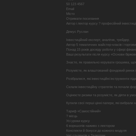
50 123 4567
Email
Місто
Отримати посилання
Автор і лектор курсу ? професійний інвестиц
Демус Руслан
Інвестиційний експерт, аналітик, трейдер.
Автор 5 тематичних майстер-класів і торгових
Понад 15 років досвіду роботи у сфері фінанс
Ваші результати після курсу «Основи біржов
Знаєте, як правильно керувати грошима, що
Розумієте, як влаштований фондовий ринок і
Розібралися, які інвестиційні інструменти пі
Склали інвестиційну стратегію та почали фо
Оцінюєте ризики та розумієте, як діяти в ум
Купили свої перші цінні папери, які вибрали н
Тариф «Самостійний»
? місць
Усі уроки курсу
6 воркшопів наживо з лектором
Конспекти й бонуси до кожного модуля
Чат студентів у Телеграм