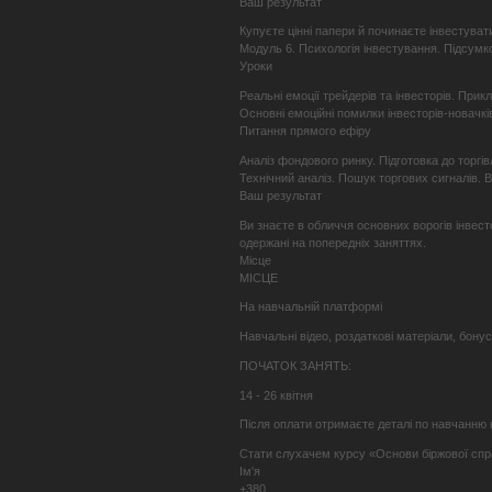
Ваш результат
Купуєте цінні папери й починаєте інвестуват
Модуль 6. Психологія інвестування. Підсумк
Уроки
Реальні емоції трейдерів та інвесторів. Прикл
Основні емоційні помилки інвесторів-новачкі
Питання прямого ефіру
Аналіз фондового ринку. Підготовка до торгів
Технічний аналіз. Пошук торгових сигналів. В
Ваш результат
Ви знаєте в обличчя основних ворогів інвест
одержані на попередніх заняттях.
Місце
МІСЦЕ
На навчальній платформі
Навчальні відео, роздаткові матеріали, бону
ПОЧАТОК ЗАНЯТЬ:
14 - 26 квітня
Після оплати отримаєте деталі по навчанню н
Стати слухачем курсу «Основи біржової сп
Ім'я
+380