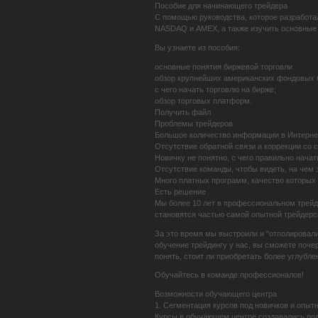
Пособие для начинающего трейдера
С помощью руководства, которое разработ
NASDAQ и AMEX, а также изучить основные 
Вы узнаете из пособия:
основные понятия биржевой торговли
обзор крупнейших американских фондовых 
с чего начать торговлю на бирже;
обзор торговых платформ.
Получить файл
Проблемы трейдеров
Большое количество информации в Интернет
Отсутствие обратной связи и коррекции со 
Новичку не понятно, с чего правильно начат
Отсутствие команды, чтобы видеть, на чем
Много платных программ, качество которых 
Есть решение
Мы более 10 лет в профессиональном трейд
становятся частью самой опытной трейдерс
За это время мы выстроили и "отполировал
обучение трейдингу у нас, вы сможете почер
понять, стоит ли приобретать более углубл
Обучайтесь в команде профессионалов!
Возможности обучающего центра
1. Сегментация курсов под новичков и опыт
Курсы в обучающем центре создавались под