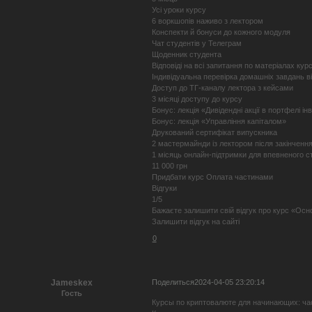
Усі уроки курсу
6 воркшопів наживо з лектором
Конспекти й бонуси до кожного модуля
Чат студентів у Телеграм
Щоденник студента
Відповіді на всі запитання по матеріалах кур
Індивідуальна перевірка домашніх завдань в
Доступ до ТГ-каналу лектора з кейсами
3 місяці доступу до курсу
Бонус: лекція «Дивідендні акції в портфелі ін
Бонус: лекція «Управління капіталом»
Друкований сертифікат випускника
2 мастермайнди із лектором після закінченн
1 місяць онлайн-підтримки для впевненого с
11 000 грн
Придбати курс Оплата частинами
Відгуки
1/5
Бажаєте залишити свій відгук про курс «Осн
Залишити відгук на сайті
0
Поделиться
2024-04-05 23:20:14
Jameskex
Гость
Курсы по криптовалюте для начинающих: ча