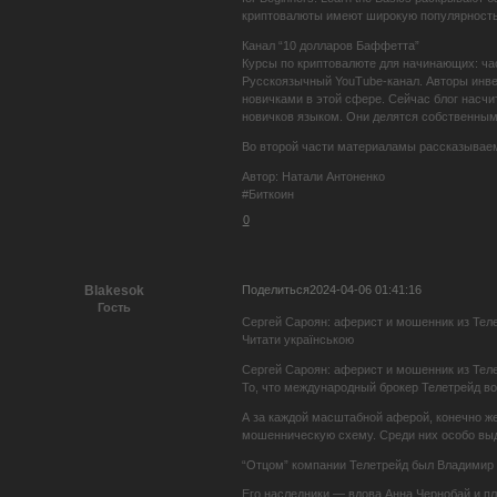
криптовалюты имеют широкую популярность
Канал “10 долларов Баффетта”
Курсы по криптовалюте для начинающих: ча
Русскоязычный YouTube-канал. Авторы инвес
новичками в этой сфере. Сейчас блог насчи
новичков языком. Они делятся собственным
Во второй части материаламы рассказываем 
Автор: Натали Антоненко
#Биткоин
0
Поделиться
2024-04-06 01:41:16
Blakesok
Гость
Сергей Сароян: аферист и мошенник из Тел
Читати українською
Сергей Сароян: аферист и мошенник из Тел
То, что международный брокер Телетрейд вот
А за каждой масштабной аферой, конечно же
мошенническую схему. Среди них особо выд
“Отцом” компании Телетрейд был Владимир Ч
Его наследники — вдова Анна Чернобай и п