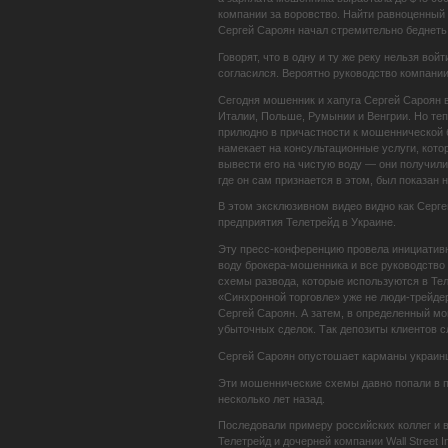
компании за воровство. Найти равноценный 
Сергей Сароян начал стремительно беднеть
Говорят, что в одну и ту же реку нельзя вой
согласился. Вероятно руководство компании
Сегодня мошенник и хапуга Сергей Сароян в
Италии, Польше, Румынии и Венгрии. Но тепе
прилюдно в причастности к мошеннической 
намекает на консультационные услуги, кот
вывести его на чистую воду — они получили 
где он сам признается в этом, был показан 
В этом эксклюзивном видео видно как Серг
предприятия Телетрейд в Украине.
Эту пресс-конференцию провела инициативн
воду брокера-мошенника и все руководство
схемы развода, которые используются в Тел
«Синхронной торговле» уже не люди-трейдер
Сергей Сароян. А затем, в определенный мо
убыточных сделок. Так депозиты клиентов с
Сергей Сароян опустошает карманы украин
Эти мошеннические схемы давно попали в п
несколько лет назад.
Последовали примеру российских коллег и в
Телетрейд и дочерней компании Wall Street 