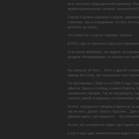
всех местных подразделений компании. Ран
правоохранительных органов, скончался в Е
Сергея Сарояна называют хитрым, одиозным 
клиентам, так и сотрудникам. Кстати, об от
дочитать до конца.
Что известно о Сергее Сарояне: коротко
В 2001 году он закончил Одесскую национал
А на своем фейсбуке, как видите, не скрыва
разделе «Информация», он разместил такой
Ну, смешно, ей богу… Хотя, с другой сторо
правда без толку, как показывает опыт мног
На протяжении с 2005-го по 2006-й года Са
офисов. Здесь и столица, и мама-Одесса, Х
украинским городам. Так же под раздачу Сар
«лилось рекой» в карманы остервенелым а
Кстати, «трудился» товарищ Сароян не за и
так не жить. Дорого. Богато. Красиво… Для
давным-давно, как говорится…. Без коммент
Кстати, вот интересное видео, где Сароян о
А вот и еще одно занимательное видео о т