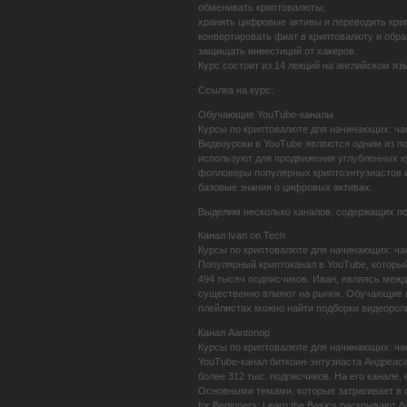
обменивать криптовалюты;
хранить цифровые активы и переводить кри
конвертировать фиат в криптовалюту и обра
защищать инвестиций от хакеров.
Курс состоит из 14 лекций на английском я
Ссылка на курс:
Обучающие YouTube-каналы
Курсы по криптовалюте для начинающих: ча
Видеоуроки в YouTube являются одним из п
используют для продвижения углубленных к
фолловеры популярных криптоэнтузиастов и
базовые знания о цифровых активах.
Выделим несколько каналов, содержащих п
Канал Ivan on Tech
Курсы по криптовалюте для начинающих: ча
Популярный криптоканал в YouTube, которы
494 тысяч подписчиков. Иван, являясь меж
существенно влияют на рынок. Обучающие в
плейлистах можно найти подборки видеороли
Канал Aantonop
Курсы по криптовалюте для начинающих: ча
YouTube-канал биткоин-энтузиаста Андреаса
более 312 тыс. подписчиков. На его канале
Основными темами, которые затрагивает в с
for Beginners: Learn the Basics раскрывают