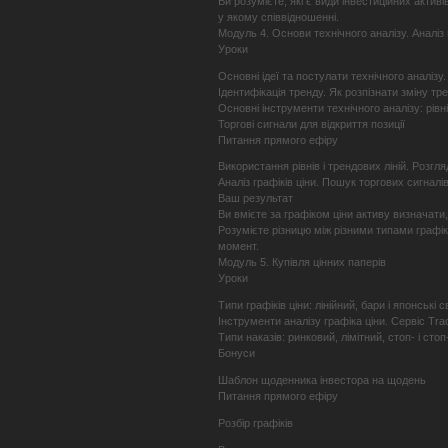
Ви розумієте, які є види інвестиційних активі
у якому співвідношенні.
Модуль 4. Основи технічного аналізу. Аналіз 
Уроки
Основні ідеї та постулати технічного аналізу.
Ідентифікація тренду. Як розпізнати зміну тре
Основні інструменти технічного аналізу: рівні 
Торгові сигнали для відкриття позиції
Питання прямого ефіру
Використання рівнів і трендових ліній. Розгля
Аналіз графіків ціни. Пошук торгових сигналів
Ваш результат
Ви вмієте за графіком ціни активу визначати,
Розумієте різницю між різними типами графікі
момент.
Модуль 5. Купівля цінних паперів
Уроки
Типи графіків ціни: лінійний, бари і японські с
Інструменти аналізу графіка ціни. Сервіс Trad
Типи наказів: ринковий, лімітний, стоп- і стоп
Бонуси
Шаблон щоденника інвестора на щодень
Питання прямого ефіру
Розбір графіків