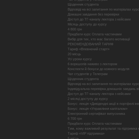
Щоденник студента
Відповіді на всі запитання по матеріалах кур
Домашні завдання без перевірки
Доступ до ТГ-каналу лектора з кейсами
Місяць доступу до курсу
4 800 грн
Придбати курс Оплата частинами
Вибір для тих, хто має багато мотивації
РЕКОМЕНДОВАНИЙ ТАРИФ
Тариф «Впевнений старт»
20 місць
Усі уроки курсу
6 воркшопів наживо з лектором
Конспекти й бонуси до кожного модуля
Чат студентів у Телеграм
Щоденник студента
Відповіді на всі запитання по матеріалах кур
Індивідуальна перевірка домашніх завдань в
Доступ до ТГ-каналу лектора з кейсами
2 місяці доступу до курсу
Бонус: лекція «Дивідендні акції в портфелі ін
Бонус: лекція «Управління капіталом»
Електронний сертифікат випускника
6 700 грн
Придбати курс Оплата частинами
Тим, кому важливий результат та підтримка 
Тариф «VIP підтримка»
5 місць