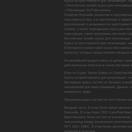
Курсы по криптовалюте для начинающих: ча
> Бесплатные онлайн-курсы для начинающи
> Обучающие YouTube-каналы
Развитие блокчейн-экосистем и популяриза
пользоваться ими, а в перспективе и зараб
рассказывают о возможностях криптоинвест
сложно, а поиск подходящего курса для обу
подходящие, какие программы обучения са
Бесплатные онлайн-курсы для начинающих
Курсы по криптовалюте для начинающих: ча
В Интернете можно найти много бесплатных
проектов, которые предоставляют вводную 
Но рекламный продукт вовсе не делает так
действительно полезные в плане обучения и
Enter to Crypto: Starter Edition от CoinsPaid M
Курсы по криптовалюте для начинающих: ча
Материалы курса состоят из базовых знаний
направлений для инвестирования. Данные, 
конкретных цифр.
Программа курса состоит из пяти блоков и
Вводная часть. В этом блоке представлена 
Блокчейн. В этом блоке CEO CoinsPaid Макс 
Криптовалюта. Блок состоит из материалов
чем разница между различными криптовалюта
NFT, DeFi, CBDC. В этом блоке зрителям р
развития в будущем.