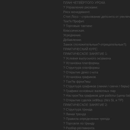
ПЛАН ЧЕТВЁРТОГО УРОКА
? Управление рисками:
Риск менеджмент.
Стоп Лосс - страхование депозита от увели
Теи?к Профит.
? Торговые тактики:
Классическая.
Усреднение.
Добавление.
Замок (положительныи?-отрицательныи?).
ПРАКТИЧЕСКИЙ КУРС:
ПРАКТИЧЕСКОЕ ЗАНЯТИЕ 1:
? Условия выпускного экзамена
? Установка платформы
? Структура платформы
? Открытие демо счета
? Установка графиков
? Таи?м фреи?мы
? Структура графиков (линии / свечи / бары)
? Графики основных валютных пар
? Настрои?ка графиков для работы (цены bid
? Открытие сделок sell/buy (без SL и TP)
ПРАКТИЧЕСКОЕ ЗАНЯТИЕ 2:
? Структура тренда
? Линии тренда
? Правила определения тренда
? Торговля по тренду
? Разбор регламента