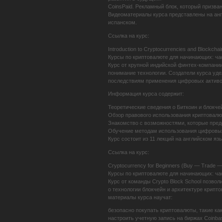
CoinsPaid. Рекламный блок, который призва
Видеоматериалы курса представлены на англ
испанском.
Ссылка на курс:
Introduction to Cryptocurrencies and Blockchain
Курсы по криптовалюте для начинающих: ча
Курс от крупной индийской финтех-компании
понимание технологии. Создатели курса уде
последствиям применения цифровых активо
Информация курса содержит:
Теоретические сведения о Биткоин и блокче
Обзор правового использования криптовалю
Знакомство с возможностями, которые пред
Обучение методам использования цифровых 
Курс состоит из 11 лекций на английском яз
Ссылка на курс:
Cryptocurrency for Beginners (Buy — Trade —
Курсы по криптовалюте для начинающих: ча
Курс от команды Crypto Block School позвол
о технологии блокчейн и архитектуре крипт
материалы курса научат:
безопасно покупать криптовалюты, такие как B
настроить учетную запись на биржах Coinbas