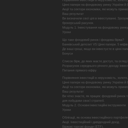
Порівняння інвестицій в нерухомість, золото, 
Цінні папери на фондовому ринку України й
Акції та сектори економіки, які можуть прине
Ваш результат
Ви визначили свої цілі в інвестуванні. Зрозу
брокерський рахунок.
Модуль 1. Інвестування на фондовому ринк
Уроки
Що таке фондовий ринок і фондова біржа?
Банківський депозит VS Цінні папери. 5 міфів 
Де ваші гроші, якщо ви інвестуєте в цінні па
Бонуси
Список бірж, до яких маєте доступ, та огляд 
Розрахунок середнього річного доходу інвесто
Питання прямого ефіру
Порівняння інвестицій в нерухомість, золото, 
Цінні папери на фондовому ринку України й
Акції та сектори економіки, які можуть прине
Ваш результат
Ви чітко знаєте, як працює фондовий ринок 
для побудови своєї стратегії.
Модуль 2. Основні інвестиційні інструменти
Уроки
Облігації, як основа інвестиційного портфеля
Акції. Інвестиційний і дивідендний дохід.
Біржові торгові фонди (ETF).