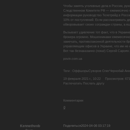
Чтобы замять уголовные дела в России, ру
Следственном Комитете РФ — ежемесячно «от
информации руководство Телетрейд в Росси
10% от поступлений. Если рассматривать де
обворовывает своих сограждан страны, а е
Вызывает удивление тот факт, что в Украин
брокера огромно. Мошенниками ежемесячно 
замечать, противозаконной деятельности б
управляющим офисов в Украине, что им не н
Вот так безнаказанно (пока!) Сергей Сароя
povin.com.ua
Теги : ОффшорыСуворов ОлегЧернобай Ан
19 февраля 2021 г., 10:22 Просмотров: 671
Распечатать Послать другу
Комментарии
0
Поделиться
2024-04-06 03:17:19
Kennethvob