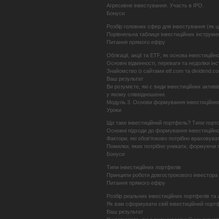
Агресивне інвестування. Участь в IPO.
Бонуси
Розбір головних сфер для інвестування (як ц
Порівняльна таблиця інвестиційних інструме
Питання прямого ефіру
Облігації, акції та ETF, як основа інвестицій
Основні відмінності, переваги та недоліки інс
Знайомство із сайтами etf.com та dividend.c
Ваш результат
Ви розумієте, які є види інвестиційних активі
у якому співвідношенні.
Модуль 3. Основи формування інвестиційно
Уроки
Що таке інвестиційний портфель? Типи порт
Основні підходи до формування інвестиційн
Фактори, які обов'язково потрібно враховува
Помилки, яких потрібно уникати, формуючи 
Бонуси
Типи інвестиційних портфелів
Принципи роботи довгострокового інвестора
Питання прямого ефіру
Розбір реальних інвестиційних портфелів та 
Як вам сформувати свій інвестиційний портф
Ваш результат