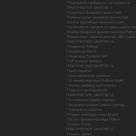
? Повторение пройденных инструментов.
ПРАКТИЧЕСКОЕ ЗАНЯТИЕ 9:
? Структура фондового рынка США.
?Рабочее время фондового рынка США.
?Разбор крупнейших компаний США.
?Особенности торговли по нефти и металла
?Разбор продуктов брокера-партнера Pelliron
?Процентная ставка по депозиту 36% годовы
ПРАКТИЧЕСКОЕ ЗАНЯТИЕ 10:
? Индикатор Bollinger.
? Индикатор MACD.
? Индикатор Parabolic SAR.
? VIP условия брокера.
ПРАКТИЧЕСКОЕ ЗАНЯТИЕ 11:
? Криптовалюты
? Криптовалютные кошельки
? Установка кошелька Rubicon Wallet
? Анализ графиков криптовалют.
? Торговля криптовалютой.
ПРАКТИЧЕСКОЕ ЗАНЯТИЕ 12:
? Отложенные ордера (повтор).
? Фундаментальныи? анализ (повтор).
? Торговля на новостях.
? Раздел календарь в платформе.
? Услуги брокера-партнера Pelliron.
? Cтатус Priority.
ПРАКТИЧЕСКОЕ ЗАНЯТИЕ 13:
? Анализ сделок.