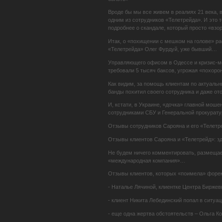
Вроде бы мы все живем в реалиях 21 века, 
одним из сотрудников «Телетрейда». И это т
подробнее о скандале, который просто «вз
Итак, о «похищении с мешком на голове» р
«Телетрейда» Олег Фурдуй, уже бывший…
Управляющего офисом в Одессе и кризис-ме
требовали 5 тысяч баксов, угрожая «похорон
Как видим, за помощь клиентам по актуаль
банды похитил своего сотрудника и даже ото
И, кстати, в Украине, «дочка» главной мош
сотрудниками СБУ и Генеральной прокурату
Отзывы сотрудников Сарояна и его «Телетр
Отзывы клиентов Сарояна и «Телетрейд»: з
Не будем ничего комментировать, размеща
«международная компания»…
Отзывы клиентов, которых «поимела» форек
- Наталье Лячиной, клиентке Центра Биржев
- клиент Никита Лебединский попал в ситуа
- еще одна жертва обстоятельств – Ольга 