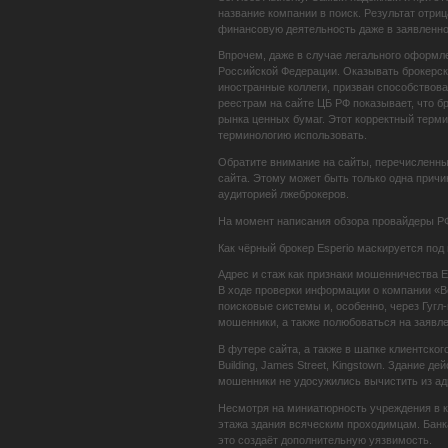
название компании в поиск. Результат отриц
финансовую деятельность даже в заявленной
Впрочем, даже в случае легального оформле
Российской Федерации. Оказывать брокерски
иностранные коллеги, призван способствова
реестрам на сайте ЦБ РФ показывает, что б
рынка ценных бумаг. Этот корректный терми
терминологию использовать.
Обратите внимание на сайты, перечисленные
сайта. Этому может быть только одна причи
аудиторией лжеброкеров.
На момент написания обзора провайдеры РФ п
Как чёрный брокер Esperio маскируется под
Адрес и стаж как признаки мошенничества E
В ходе проверки информации о компании «Вс
поисковые системы и, особенно, через Гуг
мошенники, а также полюбоваться на заявле
В футере сайта, а также в шапке клиентского 
Building, James Street, Kingstown. Здание 
мошенники не удосужились вычистить из адреса
Несмотря на миниатюрность учреждения в ка
этажа здания всяческим проходимцам. Бан
это создаёт дополнительную уязвимость.