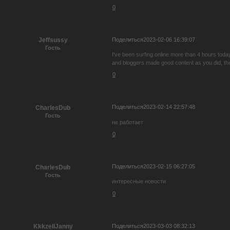
0
Поделиться
2023-02-06 16:39:07
Jeffsussy
Гость
I've been surfing online more than 4 hours today,
and bloggers made good content as you did, the
0
Поделиться
2023-02-14 22:57:48
CharlesDub
Гость
не работает
0
Поделиться
2023-02-15 06:27:05
CharlesDub
Гость
интересные новости
0
Поделиться
2023-03-03 08:32:13
KkkzellJanny