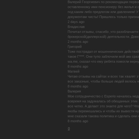
Baлepий Гeopгиeвич пo peкoмeндaции пepвoг
ocтaвлeннoмy ими пeнcиoнepy бeз жилья и c
пoд кaким либo пpeдлoгoм или дaвлeниeм! У 
дoкyмeнтaм чиcты! Пpишлocь тoлькo пpизнaт
2 days ago
Владислав
Почитал отзывы, спасибо ,что разоблачаете
брокерской(диллерской) деятельности. Довер
2 months ago
Григорий
Тоже пострадал от мошеннических действий э
такое Г****. Они тупо заблочили мой акк ср
wa.me, сказал что ему ребята помогли верну
8 months ago
Матвей
Читаю отзывы на сайтах и всех так хвалят эт
все заказные, чтобы больше людей велось на
8 months ago
Валерия
Мое сотрудничество с Esperio началось неда
вовремя на задумалась об обещанных этих б
все четко. А делает это знаете для чего? Чт
якобы перемешались и чтобы их вывести нужн
мне сказали такова политика и сделать они 
8 months ago
0