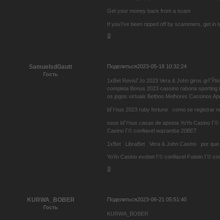
Get your money back from a scam
If you?ve been ripped off by scammers, get in 
0
Поделиться
2023-05-18 10:32:24
SamuelsdGautt
Гость
1xBet RevisГЈo 2023 Vera & John giros grГЎtis
completa Bonus 2023 cassino rabona sporting b
os jogos virtuais Betboo Melhores Cassinos A
bГґnus 2023 ruby fortune como se registrar 
seus bГґnus casas de aposta YoYo Casino Г© c
Casino Г© confiavel wazamba 20BET
1xBet LibraBet Vera & John Casino por que 
YoYo Casino evobet Г© confiavel Futwin Г© con
0
Поделиться
2023-06-21 05:51:40
KURWA_BOBER
Гость
KURWA_BOBER