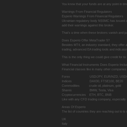
You know that your funds are at any point in ti
Warnings From Financial Regulators
Esperio Warnings From Financial Regulators
Ukrainian regulatory body NSSMC has issued a wa
add their warnings against this broker.
That’s a time when these brokers vanish and jus
Does Esperio Offer MetaTrader 5?
Besides MT4, an industry standard, they offer as 
trading, advanced EA trading tools and indicat
This is the only thing we could give credit for t
What Financial Instruments Does Esperio Inclu
Financial classes like in many other companies 
Forex USD/JPY, EUR/NZD, USD/
Indices DAX30, FTSE100, BE20
Commodities crude oil, platinum, gold
Shares BMW, Tesla, Visa
Cryptocurrencies ETH, BTC, BNB
Like with any CFD trading company, especially 
Areas Of Esperio
The list of countries they are reaching out to 
UK
Italy