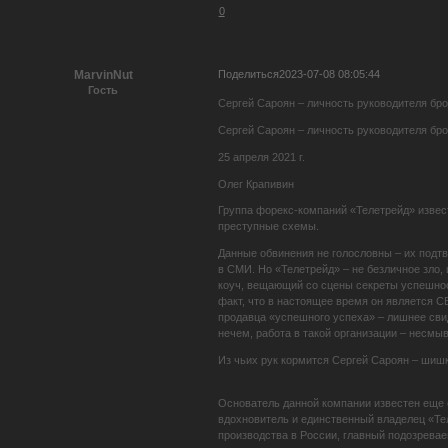
0
Поделиться
2023-07-08 08:05:44
MarvinNut
Гость
Сергей Сароян – личность руководителя бр
Сергей Сароян – личность руководителя бр
25 апреля 2021 г.
Олег Крапивин
Группа форекс-компаний «Телетрейд» извес
преступные схемы.
Данные обвинения не голословны – их подтв
в СМИ. Но «Телетрейд» – не безличное зло,
коуч, вещающий со сцены секреты успешност
факт, что в настоящее время он является C
продавца «успешного успеха» – лишнее свид
нечем, работа в такой организации – несмы
Из чьих рук кормится Сергей Сароян – шиш
Основатель данной компании известен еще с
вдохновитель и единственный владелец «Тел
производства в России, главный подозревае