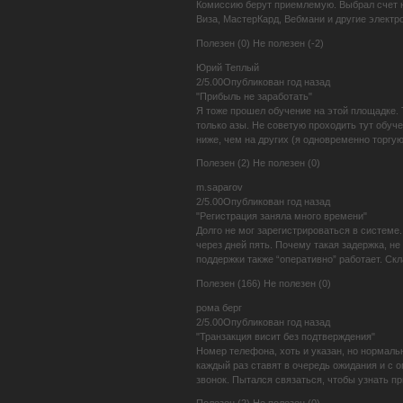
Комиссию берут приемлемую. Выбрал счет на
Виза, МастерКард, Вебмани и другие электро
Полезен (0) Не полезен (-2)
Юрий Теплый
2/5.00Опубликован год назад
"Прибыль не заработать"
Я тоже прошел обучение на этой площадке. 
только азы. Не советую проходить тут обуч
ниже, чем на других (я одновременно торгу
Полезен (2) Не полезен (0)
m.saparov
2/5.00Опубликован год назад
"Регистрация заняла много времени"
Долго не мог зарегистрироваться в системе
через дней пять. Почему такая задержка, не
поддержки также “оперативно” работает. Скл
Полезен (166) Не полезен (0)
рома берг
2/5.00Опубликован год назад
"Транзакция висит без подтверждения"
Номер телефона, хоть и указан, но нормаль
каждый раз ставят в очередь ожидания и с о
звонок. Пытался связаться, чтобы узнать пр