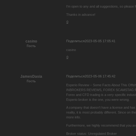
I'm open to any and all suggestions, so please f
Thanks in advance!
0
Поделиться
2023-05-05 17:05:41
casino
Гость
casino
0
Поделиться
2023-05-06 17:45:42
JamesDasia
Гость
Esperio Review – Some Facts About This Offs
INBROKERS REVIEWS, FOREX SCAMSTAG:
Forex and CFD trading is a very specific industr
Esperio broker is the one, you were wrong.
A company that doesn’t have a license and has a 
reality, it is most probably different. Since on
more info.
Furthermore, we highly recommend that you av
Broker status: Unregulated Broker