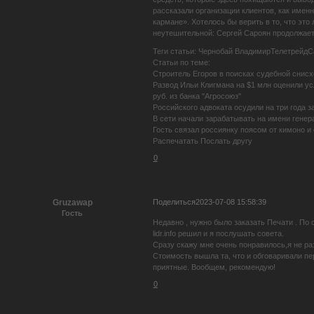
рассказали организации клиентов, как имен
кармане». Хотелось бы верить в то, что эт
неутешительной: Сергей Сароян продолжает
Теги статьи: Чернобай ВладимирТелетрейд
Статьи по теме:
Строитель Егоров в поисках судебной снис
Развод Ильи Клигмана на $1 млн оценили ус
руб. из банка "Агросоюз"
Российского адвоката осудили на три года з
В сети начали зарабатывать на имени генер
Гость связал россиянку поясом от кимоно и 
Распечатать Послать другу
0
Поделиться
2023-07-08 15:58:39
Gruzawap
Гость
Недавно , нужно было заказать Печати . П
lidr.info решил и я послушать совета.
Сразу скажу мне очень понравилось,я не ра
Стоимость вышла та, что и обговаривали пе
приятные. Вообщем, рекомендую!
0