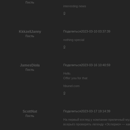
Гость
interesting news
0
Поделиться
2023-03-10 03:37:39
KkkzellJanny
Гость
nothing special
0
Поделиться
2023-03-16 10:40:59
JamesDiola
Гость
Hello.
Offer you for that
hbunel.com
0
Поделиться
2023-03-17 19:14:39
ScottNat
Гость
На первый взгляд у компании приличный мул
всерьёз проверять легенду «Эсперио» — как