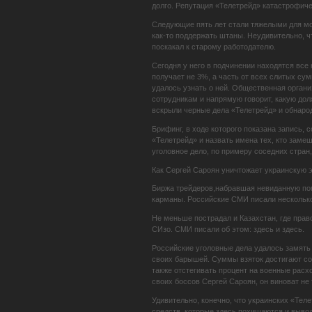
долго. Репутация «Телетрейд» катастрофич
Следующие пять лет стали тяжелыми для мош
как-то поддержать штаны. Неудивительно, ч
поскакал к старому работодателю.
Сегодня у него в подчинении находятся все 
получает не 3%, а часть от всех слитых су
удалось узнать о ней. Общественная органи
сотрудникам и напрямую говорит, какую до
вскрыли черные дела «Телетрейд» и обнаро
Брифинг, в ходе которого показана запись,
«Телетрейд» и назвать имена тех, кто заме
уголовное дело, по примеру соседних стран
Как Сергей Сароян уничтожает украинскую 
Биржа трейдеров,набравшая невиданную поп
карманы. Российские СМИ писали несколько 
Не меньше пострадал и Казахстан, где прав
СИзо. СМИ писали об этом: здесь и здесь.
Российские уголовные дела удалось замять 
своих барышей. Суммы взяток достигают сот
также отстегивать процент на военные расх
своих боссов Сергей Сароян, он виноват не
Удивительно, конечно, что украинских «Тел
средств, которые здесь похищаются и выво