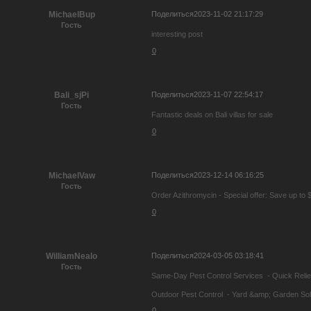
Поделиться
2023-11-02 21:17:29
MichaelBup
Гость
interesting post
0
Поделиться
2023-11-07 22:54:17
Bali_sjPi
Гость
Fantastic deals on Bali villas for sale
0
Поделиться
2023-12-14 06:16:25
MichaelVaw
Гость
Order Azithromycin - Special offer: Save up to $
0
Поделиться
2024-03-05 03:18:41
WilliamNealo
Гость
Same-Day Pest Control Services - Quick Relie
Outdoor Pest Control - Yard &amp; Garden Sol
0