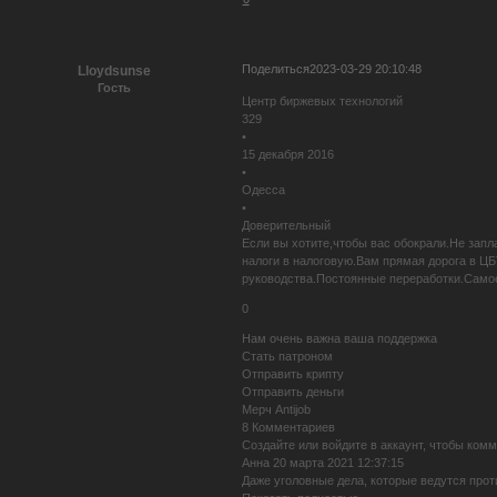
Поделиться
2023-03-29 20:10:48
Lloydsunse
Гость
Центр биржевых технологий
329
•
15 декабря 2016
•
Одесса
•
Доверительный
Если вы хотите,чтобы вас обокрали.Не запл
налоги в налоговую.Вам прямая дорога в Ц
руководства.Постоянные переработки.Са
0
Нам очень важна ваша поддержка
Стать патроном
Отправить крипту
Отправить деньги
Мерч Antijob
8 Комментариев
Создайте или войдите в аккаунт, чтобы ком
Анна 20 марта 2021 12:37:15
Даже уголовные дела, которые ведутся прот