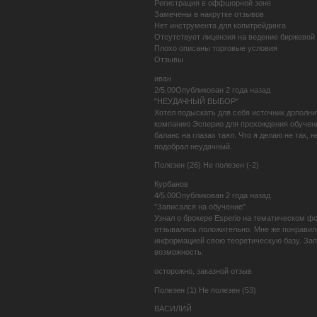
Регистрация в оффшорной зоне
Замечены в накрутке отзывов
Нет инструмента для копитрейдинга
Отсутствует лицензия на ведение биржевой
Плохо описаны торговые условия
Отзывы
иван
2/5.00Опубликован 2 года назад
"НЕУДАЧНЫЙ ВЫБОР"
Хотел подыскать для себя источник дополни
компанию Эсперио для прохождения обучения
баланс на глазах таял. Что я делаю не так,
подобрал неудачный.
Полезен (26) Не полезен (-2)
Курбанов
4/5.00Опубликован 2 года назад
"Записался на обучение"
Узнал о брокере Esperio на тематическом ф
отзывались положительно. Мне же понравило
информацией свою теоретическую базу. Зап
возможность.
осторожно, заказной отзыв
Полезен (1) Не полезен (53)
ВАСИЛИЙ