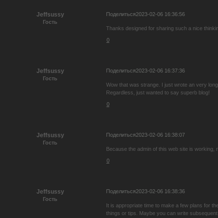
Поделиться
2023-02-06 16:36:56
Jeffsussy
Гость
Thanks designed for sharing such a nice thinking
0
Поделиться
2023-02-06 16:37:36
Jeffsussy
Гость
Wow that was strange. I just wrote an very long 
Regardless, just wanted to say superb blog!
0
Поделиться
2023-02-06 16:38:07
Jeffsussy
Гость
Because the admin of this web site is working, no
0
Поделиться
2023-02-06 16:38:36
Jeffsussy
Гость
It is appropriate time to make a few plans for th
things or tips. Maybe you can write subsequent art