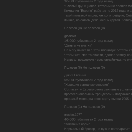
3/5.00Опубликован 2 года назад
"Слабый функционал, который не спешат мо
Компания “Esperio” работает с 2012 года, 
такой полезной опции, как копитрейдинг. С
Фишка, на самом деле, очень крутая. Копиру
Полезен (0) Не полезен (0)
gladkikh
1/5.00Опубликован 2 года назад
"Деньги не платят"
Не могу вывести с этой площадке остаток св
Чтобы хоть что-то спасти, сделал заявку на
Написал поддержке через онлайн-чат, но они
Полезен (6) Не полезен (0)
Диких Евгений
5/5.00Опубликован 2 года назад
"Хорошие выгодные условия"
Согласен, у Esperio очень лояльные условия
профессиональным трейдерам и подражаю их
прошлый месяц на свою карту вывел 700$ с
Полезен (1) Не полезен (0)
troshin.1977
4/5.00Опубликован 2 года назад
"Компания норм"
Нормальный брокер, не нужно наговаривать!