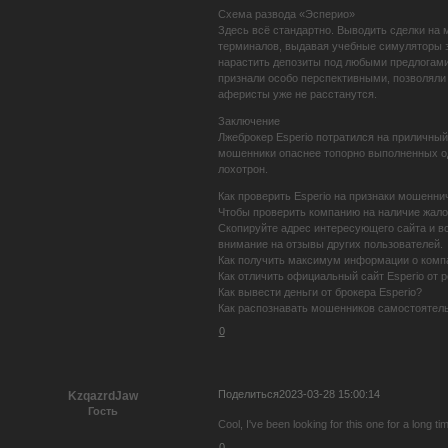
Схема развода «Эсперио»
Здесь всё стандартно. Выводить сделки на
терминалов, выдавая учебные симуляторы з
нарастить депозиты под любыми предлогами.
признали особо перспективными, позволяли
аферисты уже не расстанутся.
Заключение
Лжеброкер Esperio потратился на приличный
мошенники опаснее топорно выполненных од
лохотрон.
Как проверить Esperio на признаки мошенни
Чтобы проверить компанию на наличие жало
Скопируйте адрес интересующего сайта и вс
внимание на отзывы других пользователей.
Как получить максимум информации о компа
Как отличить официальный сайт Esperio от
Как вывести деньги от брокера Esperio?
Как распознавать мошенников самостоятел
0
Поделиться
2023-03-28 15:00:14
KzqazrdJaw
Гость
Cool, I've been looking for this one for a long ti
0