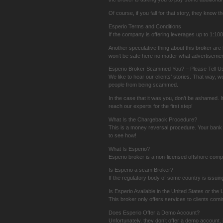
Of course, if you fall for that story, they kno
Esperio Terms and Conditions
If the company is offering leverages up to 1:100
Another speculative thing about this broker are 
won’t be safe here no matter what advertisement
Esperio Broker Scammed You? – Please Tell Us
We like to hear our clients’ stories. That way, 
people from being scammed.
In the case that it was you, don’t be ashamed. 
reach our experts for the first step!
What Is the Chargeback Procedure?
This is a money reversal procedure. Your bank k
to see how!
What Is Esperio?
Esperio broker is a non-licensed offshore comp
Is Esperio a scam Broker?
If the regulatory body of some country is issuin
Is Esperio Available in the United States or the
This broker only offers services to clients comi
Does Esperio Offer a Demo Account?
Unfortunately, they don’t offer a demo account, 