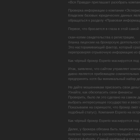
«Вся Правда» приглашает разобрать компан
Проверка информации о компании «Эспери
Кладезем базовых юридических данных явл
обращаться к разделу «Правовая информация
Первое, что бросается в глаза в этой само
скан-копии свидетельства о регистрации,
бланка лицензии на брокерскую деятельност
Это настораживающий фактор, который сраз
перепроверяя отрывочную информацию из фу
Как чёрный брокер Esperio маскируется под
Итак, заявлено, что сайтом управляет комп
давно является прибежищем сомнительных к
предпринять хотя бы минимальный набор де
Не дайте мошенникам присвоить свои деньг
Узнайте, как обезопасить свои финансы
Проверить, было ли это сделано на самом де
выбрать интересующее государство и ввести 
Показываем на скриншоте, что брокер лжёт 
подобный статус). Компания Esperio на остр
Как чёрный брокер Esperio маскируется под
Далее, у брокера обязана быть лицензия на
полезно прочитать в соответствующей стать
Services Authority. Самый надёжный и при 