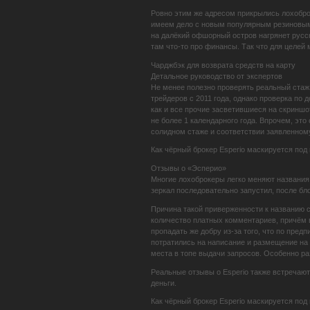
Ровно этим же адресом прикрылись лохоброке
имеем дело с новым популярным резиновым 
на далёкий офшорный остров нагрянет русск
там что-то про финансы. Так что для целей
Чарджбэк для возврата средств на карту
Детальное руководство от экспертов
Не менее полезно проверять реальный стаж 
трейдеров с 2011 года, однако проверка по д
как и все прочие засветившиеся на скриншо
не более 1 календарного года. Впрочем, это
солидном стаже и соответствии заявленному 
Как чёрный брокер Esperio маскируется под
Отзывы о «Эсперио»
Многие лохоброкеры легко меняют названия 
зеркал последовательно запустил, после бл
Причина такой приверженности к названию с
количество платных комментариев, причём в
пропадать же добру из-за того, что по пре
потратились на написание и размещение на
места в топе выдачи запросов. Особенно ра
Реальные отзывы о Esperio также встречаю
деньги.
Как чёрный брокер Esperio маскируется под