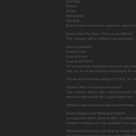
Germany
Poland
Serbia
Netherlands
Romania
Even Esperio reviews are saying the same thing.
Esperio And The Types Of Accounts Offered
The company offers 4 different account types:
Esperio Standard
Esperio Cent
Esperio Invest
Esperio MT4 ECN
For any account mentioned above you get certai
their net. As for the minimum requirement, for an
You already know that nothing is for free. So, w
Esperio Offers Free Demo Accounts?
The company doesn’t offer a demo account. Howev
demo account sounds like a good option here.
Nobody wants to disclose personal information 
Esperio Deposit and Withdrawal Policies
As a payment option, Esperio offers Visa/Mast
Detailed conditions are only available if you regi
Withdrawing the funds is going to be trouble. W
the broker is asking you to pay some additional