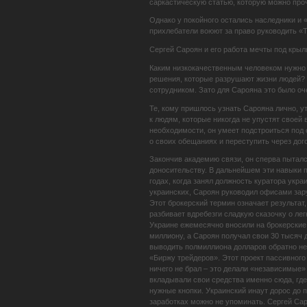
саркастическую статью, которую можно проч
Однако у покойного остались наследники и 
прихлебатели воюют за право руководить «
Сергей Сароян и его работа мечты под кры
Каким низкокачественным человеком нужно б
решения, которые разрушают жизни людей? С
сотрудником. Зато для Сарояна это было оч
Те, кому пришлось узнать Сарояна лично, ут
к людям, которые никогда не упустят своей
необходимости, он умеет подстроиться под 
о своих обещаниях и переступить через дог
Закончив академию связи, он сперва пыталс
доносительству. В дальнейшем эти навыки п
годах, когда занял должность куратора укр
украинских, Сароян руководил офисами зару
Этот брокерский термин означает результа
разбивает вдребезги сладкую сказочку о ле
Украине ежемесячно вносили на брокерские 
миллиону, а Сароян получал свои 30 тысяч 
выводить полмиллиона долларов обратно не 
«Биржу трейдеров». Этот проект пассивного
ничего не брал – это делали «независимые»
вкладывали свои средства именно сюда, где
нужные кнопки. Украинский инаут дорос до 
заработках можно не упоминать. Сергей Сар