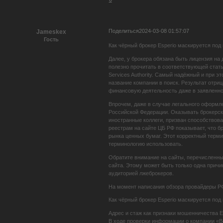
Поделиться
2024-03-08 01:57:07
Jameskex
Гость
Как чёрный брокер Esperio маскируется под
Далее, у брокера обязана быть лицензия на
полезно прочитать в соответствующей стать
Services Authority. Самый надёжный и при 
название компании в поиск. Результат отриц
финансовую деятельность даже в заявленной
Впрочем, даже в случае легального оформле
Российской Федерации. Оказывать брокерски
иностранные коллеги, призван способствова
реестрам на сайте ЦБ РФ показывает, что б
рынка ценных бумаг. Этот корректный терми
терминологию использовать.
Обратите внимание на сайты, перечисленные
сайта. Этому может быть только одна причи
аудиторией лжеброкеров.
На момент написания обзора провайдеры РФ п
Как чёрный брокер Esperio маскируется под
Адрес и стаж как признаки мошенничества E
В ходе проверки информации о компании «Вс