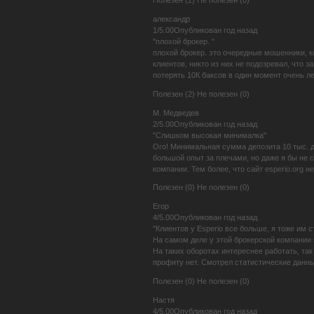
Полезен (2) Не полезен (0)
александр
1/5.00Опубликован год назад
"плохой брокер. "
плохой брокер. это очередные мошенники, 
клиентов, никто из них не подозревал, что
потерять 10К баксов в один момент очень л
Полезен (2) Не полезен (0)
М. Медведев
2/5.00Опубликован год назад
"Слишком высокая минималка"
Ого! Минимальная сумма депозита 10 тыс. д
большой опыт за плечами, но даже я бы не 
компании. Тем более, что сайт esperio.org 
Полезен (0) Не полезен (0)
Егор
4/5.00Опубликован год назад
"Клиентов у Esperio все больше, я тоже им с
На самом деле у этой брокерской компании 
На таких оборотах интереснее работать, та
профиту нет. Смотрел статистические данны
Полезен (0) Не полезен (0)
Настя
4/5.00Опубликован год назад