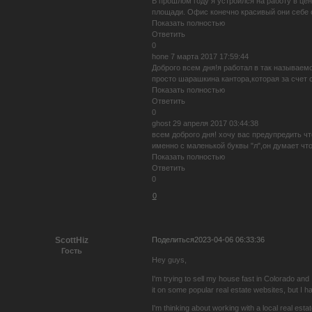
В прошлом году я устроился на работу в цен
площади. Офис конечно красивый они себе с
Показать полностью
Ответить
0
hone 7 марта 2017 17:59:44
Доброго всем дня!я работал в так называем
просто шарашкина кантора,которая за счет 
Показать полностью
Ответить
0
ghost 29 апреля 2017 03:44:38
всем доброго дня! хочу вас предупредить чт
именно с маленькой буквы "л",он думает чт
Показать полностью
Ответить
0
0
Поделиться
2023-04-06 06:33:36
ScottHiz
Гость
Hey guys,
I'm trying to sell my house fast in Colorado and 
it on some popular real estate websites, but I h
I'm thinking about working with a local real estat