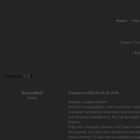
Форум
Учас
Привет, Гос
»
Kur
Страница:
«
1
2
Поделиться
2023-02-06 05:18:00
RichardBaP
Гость
Краткая справка Esperio
Esperio позиционирует себя в качестве гло
компания предлагает первоклассное обслужи
поставщиков ликвидности. Вот так выглядит 
Esperio
В футере площадки сказано, что Esperio пр
Гренадинах. На сайте есть различные внутр
представлены. О лицензии на брокерскую де