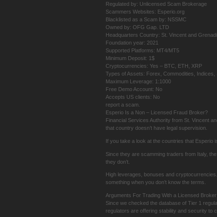
Regulated by: Unlicensed Scam Brokerage
Scammers Websites: Esperio.org
Blacklisted as a Scam by: NSSMC
Owned by: OFG Gap. LTD
Headquarters Country: St. Vincent and Grenad
Foundation year: 2021
Supported Platforms: MT4/MT5
Minimum Deposit: 1$
Cryptocurrencies: Yes – BTC, ETH, XRP
Types of Assets: Forex, Commodities, Indices,
Maximum Leverage: 1:1000
Free Demo Account: No
Accepts US clients: No
report a scam.
Esperio Is a Non – Licensed Fraud Broker?
Financial Services Authority from St. Vincent a
that country doesn’t have legal supervision.
If you take a look at the countries that Esperio i
Since they are scamming traders from Italy, t
they don’t.
High leverages, bonuses and cryptocurrencies. Ev
something when you don’t know the terms.
Arguments For Trading With a Licensed Broker
Since we checked the database of Tier 1 regula
regulators are offering stability and security to c